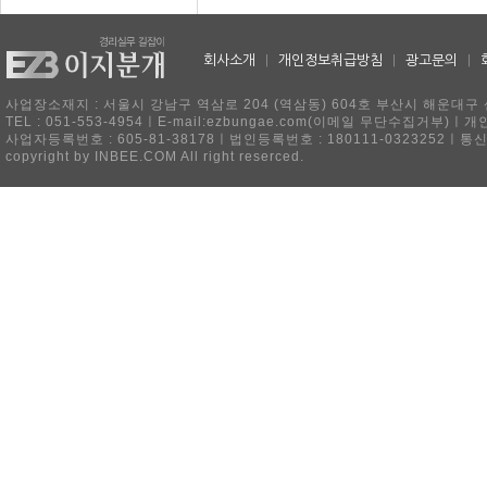
회사소개
|
개인정보취급방침
|
광고문의
|
사업장소재지 : 서울시 강남구 역삼로 204 (역삼동) 604호 부산시 해운대구 
TEL : 051-553-4954ㅣE-mail:ezbungae.com(이메일 무단수집거부)
사업자등록번호 : 605-81-38178ㅣ법인등록번호 : 180111-0323252ㅣ통
copyright by INBEE.COM All right reserced.