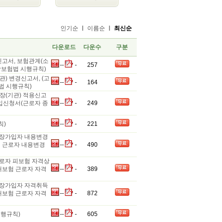
인기순
ㅣ
이름순
ㅣ
최신순
다운로드
다운수
구분
신고서, 보험관계(소
-
-
-
257
강보험법 시행규칙)
) 변경신고서, (고
-
-
-
164
법 시행규칙)
장(기관) 적용신고
입신청서(근로자 종
-
-
-
249
칙)
-
-
-
221
직장가입자 내용변경
험 근로자 내용변경
-
-
-
490
로자 피보험 자격상
재보험 근로자 자격
-
-
-
389
직장가입자 자격취득
재보험 근로자 자격
-
-
-
872
시행규칙)
-
-
-
605