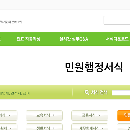
민원행정서식
래명세
,
견적서
,
급여