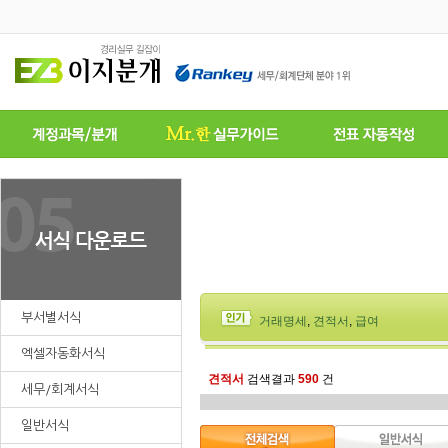
부서별서식
거래명세
,
견적서
,
급여
엑셀자동화서식
견적서
검색결과
590
건
세무/회계서식
일반서식