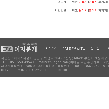
기업일반
일반
견적서
[
견적서
패키지]
기업일반
비교
견적서
[
견적서
패키지]
회사소개
|
개인정보취급방침
|
광고문의
|
사업장소재지 : 서울시 강남구 역삼로 204 (역삼동) 604호 부산시 해운대구 
TEL : 051-553-4954ㅣE-mail:ezbungae.com(이메일 무단수집거부)
사업자등록번호 : 605-81-38178ㅣ법인등록번호 : 180111-0323252ㅣ통
copyright by INBEE.COM All right reserced.