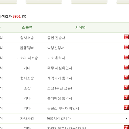
검색결과
8951
건)
류
소분류
서식명
식
형사소송
증인 진술서
식
집행/경매
속행신청서
식
고소/기타소송
고소 취하서
식
기타
채무 사실확인서
식
형사소송
계약파기 합의서
식
소장
소장 (무단 점유)
식
기타
손해배상 합의서
식
기타
금전소비대차 확인서
식
가사사건
test 서식입니다
-
식
기타
환경인턴교사 채용계약서