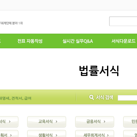
법률서식
래명세
,
견적서
,
급여