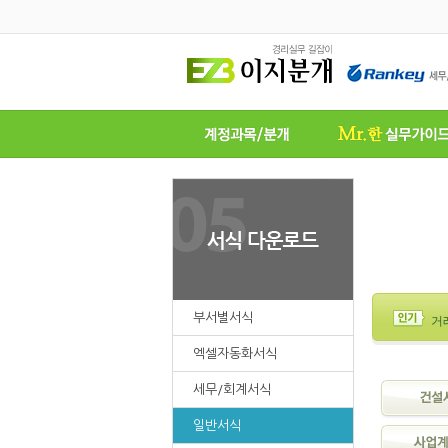
부서별서식
거
엑셀자동화서식
세무/회계서식
일반서식