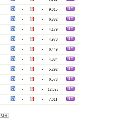
-
-
9,015
-
-
6,882
-
-
4,179
-
-
4,970
-
-
6,449
-
-
4,034
-
-
5,292
-
-
6,573
-
-
12,023
-
-
7,011