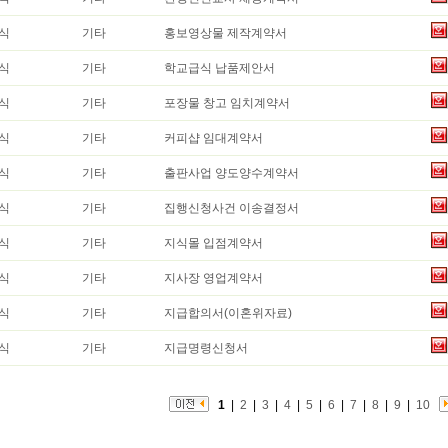
식
기타
홍보영상물 제작계약서
식
기타
학교급식 납품제안서
식
기타
포장물 창고 임치계약서
식
기타
커피샵 임대계약서
식
기타
출판사업 양도양수계약서
식
기타
집행신청사건 이송결정서
식
기타
지식몰 입점계약서
식
기타
지사장 영업계약서
식
기타
지급합의서(이혼위자료)
식
기타
지급명령신청서
1
|
2
|
3
|
4
|
5
|
6
|
7
|
8
|
9
|
10