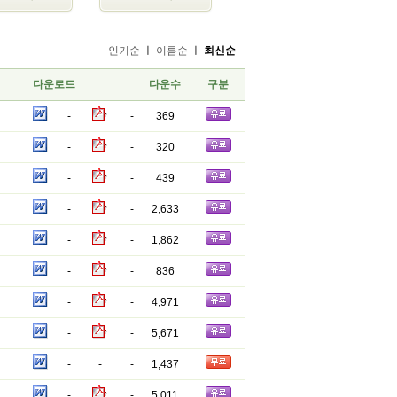
인기순
ㅣ
이름순
ㅣ
최신순
다운로드
다운수
구분
-
-
369
-
-
320
-
-
439
-
-
2,633
-
-
1,862
-
-
836
-
-
4,971
-
-
5,671
-
-
-
1,437
-
-
5,011