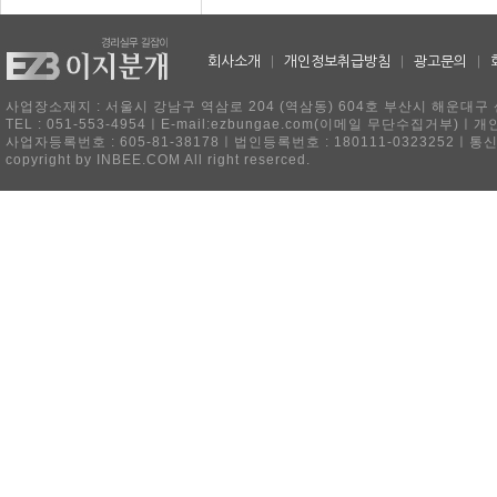
회사소개
|
개인정보취급방침
|
광고문의
|
사업장소재지 : 서울시 강남구 역삼로 204 (역삼동) 604호 부산시 해운대구 
TEL : 051-553-4954ㅣE-mail:ezbungae.com(이메일 무단수집거부)
사업자등록번호 : 605-81-38178ㅣ법인등록번호 : 180111-0323252ㅣ통
copyright by INBEE.COM All right reserced.