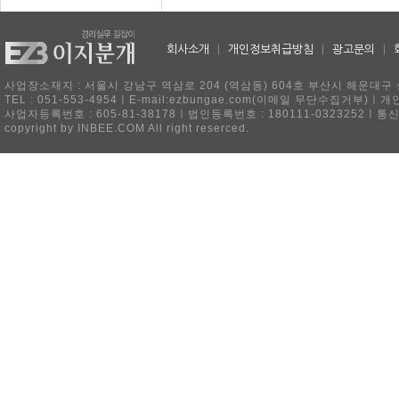
회사소개
|
개인정보취급방침
|
광고문의
|
사업장소재지 : 서울시 강남구 역삼로 204 (역삼동) 604호 부산시 해운대구 
TEL : 051-553-4954ㅣE-mail:ezbungae.com(이메일 무단수집거부)
사업자등록번호 : 605-81-38178ㅣ법인등록번호 : 180111-0323252ㅣ통
copyright by INBEE.COM All right reserced.