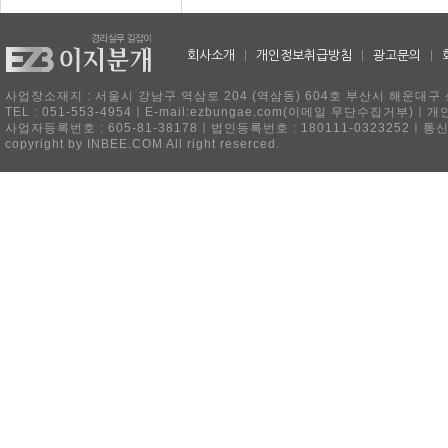
회사소개
|
개인정보취급방침
|
광고문의
|
사업장소재지 : 서울시 강남구 역삼로 204 (역삼동) 604호 부산시 해운대구 
TEL : 051-553-4954ㅣE-mail:ezbungae.com(이메일 무단수집거부)
사업자등록번호 : 605-81-38178ㅣ법인등록번호 : 180111-0323252ㅣ통
copyright by INBEE.COM All right reserced.