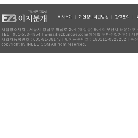
회사소개
|
개인정보취급방침
|
광고문의
|
사업장소재지 : 서울시 강남구 역삼로 204 (역삼동) 604호 부산시 해운대구 
TEL : 051-553-4954ㅣE-mail:ezbungae.com(이메일 무단수집거부)
사업자등록번호 : 605-81-38178ㅣ법인등록번호 : 180111-0323252ㅣ통
copyright by INBEE.COM All right reserced.