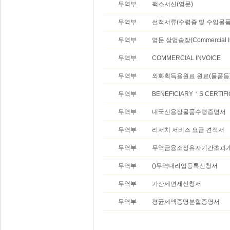
무역부
팩스서신(영문)
무역부
선적서류(수령증 및 수입물품
무역부
영문 상업송장(Commercial In
무역부
COMMERCIAL INVOICE
무역부
외화획득용원료 원료(물품등)
무역부
BENEFICIARY＇S CERTIFI
무역부
내국신용장물품수령증명서
무역부
리서치 서비스 요금 견적서
무역부
무역금융소정유자기간초과개
무역부
()무역대리업등록신청서
무역부
가산세면제신청서
무역부
평균세액증명분할증명서