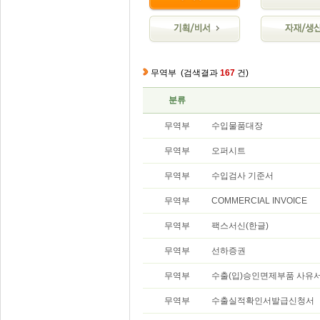
무역부
(검색결과
167
건)
분류
무역부
수입물품대장
무역부
오퍼시트
무역부
수입검사 기준서
무역부
COMMERCIAL INVOICE
무역부
팩스서신(한글)
무역부
선하증권
무역부
수출(입)승인면제부품 사유
무역부
수출실적확인서발급신청서