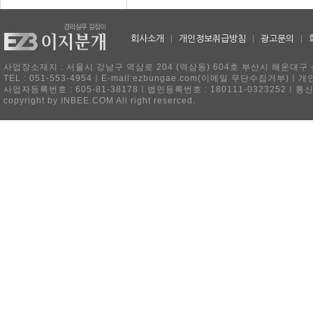
회사소개
|
개인정보취급방침
|
광고문의
|
사업장소재지 : 서울시 강남구 역삼로 204 (역삼동) 604호 부산시 해운대구 
TEL : 051-553-4954ㅣE-mail:ezbungae.com(이메일 무단수집거부)
사업자등록번호 : 605-81-38178ㅣ법인등록번호 : 180111-0323252ㅣ통
copyright by INBEE.COM All right reserced.