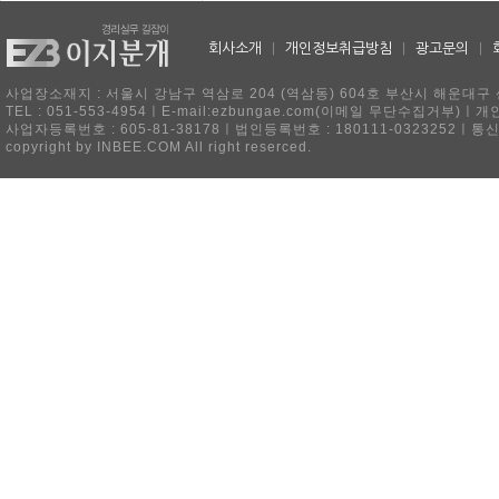
회사소개
|
개인정보취급방침
|
광고문의
|
사업장소재지 : 서울시 강남구 역삼로 204 (역삼동) 604호 부산시 해운대구 
TEL : 051-553-4954ㅣE-mail:ezbungae.com(이메일 무단수집거부)
사업자등록번호 : 605-81-38178ㅣ법인등록번호 : 180111-0323252ㅣ통
copyright by INBEE.COM All right reserced.