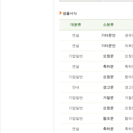
샘플서식
대분류
소분류
연설
기타문안
권유
연설
기타문안
의뢰
기업일반
요청문
요청
연설
축하문
축하
기업일반
요청문
항의
안내
경고문
경고
기업일반
거절문
거절
기업일반
요청문
요청
기업일반
협조문
협의
연설
축하문
축하