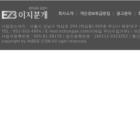
회사소개
|
개인정보취급방침
|
광고문의
|
사업장소재지 : 서울시 강남구 역삼로 204 (역삼동) 604호 부산시 해운대구 
TEL : 051-553-4954ㅣE-mail:ezbungae.com(이메일 무단수집거부)
사업자등록번호 : 605-81-38178ㅣ법인등록번호 : 180111-0323252ㅣ통
copyright by INBEE.COM All right reserced.