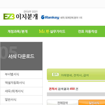
부서별서식
거래명세
,
견적서
,
급여
엑셀자동화서식
견적서
검색결과
450
건
세무/회계서식
일반서식