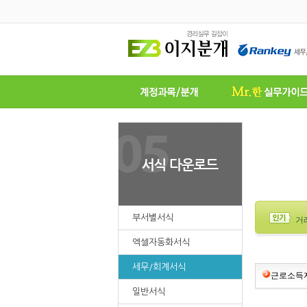
부서별서식
거
엑셀자동화서식
세무/회계서식
근로소득자
일반서식