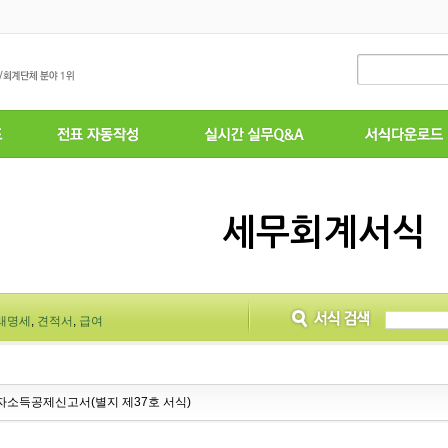
세무회계서식
래명세
,
견적서
,
급여
소득공제신고서(별지 제37호 서식)