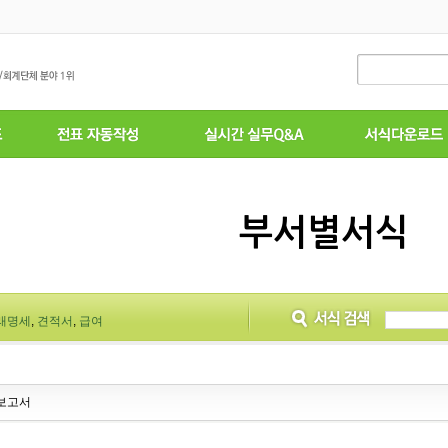
부서별서식
래명세
,
견적서
,
급여
보고서