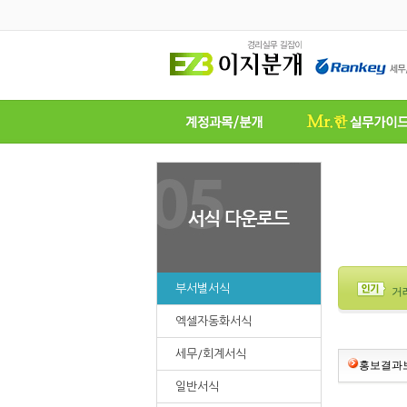
부서별서식
거
엑셀자동화서식
세무/회계서식
홍보결과
일반서식