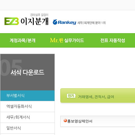
부서별서식
거래명세
,
견적서
,
급여
엑셀자동화서식
세무/회계서식
홍보영상제안서
일반서식