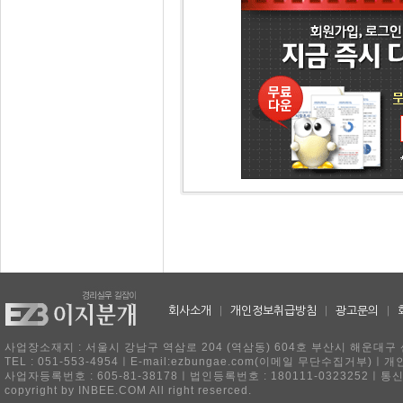
회사소개
|
개인정보취급방침
|
광고문의
|
사업장소재지 : 서울시 강남구 역삼로 204 (역삼동) 604호 부산시 해운대구 
TEL : 051-553-4954ㅣE-mail:ezbungae.com(이메일 무단수집거부)
사업자등록번호 : 605-81-38178ㅣ법인등록번호 : 180111-0323252ㅣ통
copyright by INBEE.COM All right reserced.