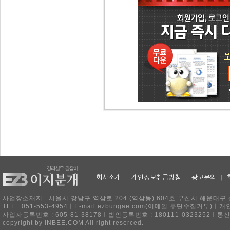
회사소개
|
개인정보취급방침
|
광고문의
|
사업장소재지 : 서울시 강남구 역삼로 204 (역삼동) 604호 부산시 해운대구 
TEL : 051-553-4954ㅣE-mail:ezbungae.com(이메일 무단수집거부)
사업자등록번호 : 605-81-38178ㅣ법인등록번호 : 180111-0323252ㅣ통
copyright by INBEE.COM All right reserced.