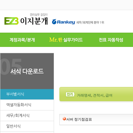
부서별서식
거래명세
,
견적서
,
급여
엑셀자동화서식
세무/회계서식
서버 정기점검표
일반서식