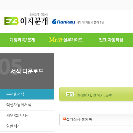
부서별서식
거래명세
,
견적서
,
급여
엑셀자동화서식
세무/회계서식
설계심사 회의록
일반서식