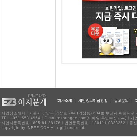
회사소개
|
개인정보취급방침
|
광고문의
|
사업장소재지 : 서울시 강남구 역삼로 204 (역삼동) 604호 부산시 해운대구 
TEL : 051-553-4954ㅣE-mail:ezbungae.com(이메일 무단수집거부)
사업자등록번호 : 605-81-38178ㅣ법인등록번호 : 180111-0323252ㅣ통
copyright by INBEE.COM All right reserced.