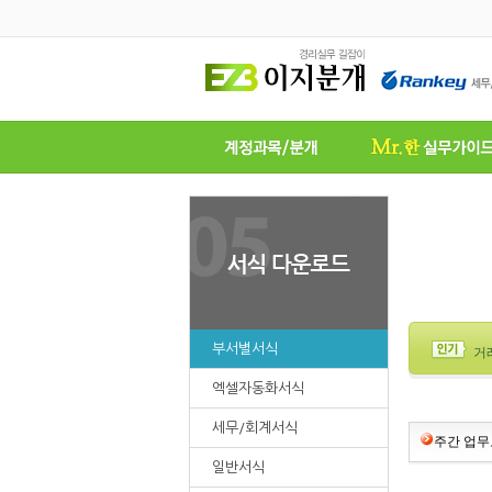
부서별서식
거
엑셀자동화서식
세무/회계서식
주간 업무
일반서식