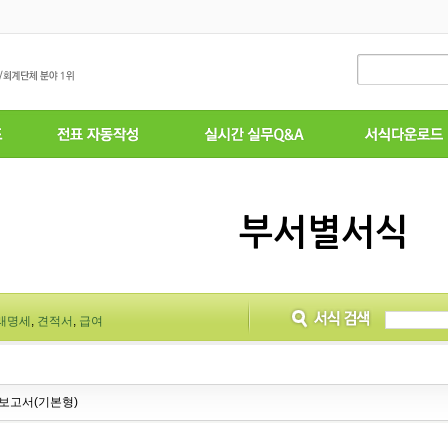
부서별서식
래명세
,
견적서
,
급여
보고서(기본형)