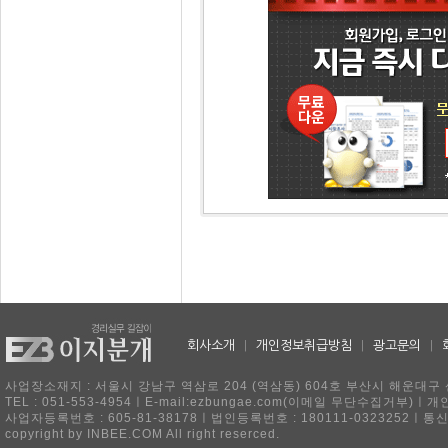
회사소개
|
개인정보취급방침
|
광고문의
|
사업장소재지 : 서울시 강남구 역삼로 204 (역삼동) 604호 부산시 해운대구 
TEL : 051-553-4954ㅣE-mail:ezbungae.com(이메일 무단수집거부)
사업자등록번호 : 605-81-38178ㅣ법인등록번호 : 180111-0323252ㅣ통
copyright by INBEE.COM All right reserced.