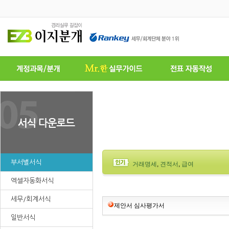
부서별서식
거래명세
,
견적서
,
급여
엑셀자동화서식
세무/회계서식
제안서 심사평가서
일반서식