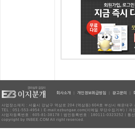
회사소개
|
개인정보취급방침
|
광고문의
|
사업장소재지 : 서울시 강남구 역삼로 204 (역삼동) 604호 부산시 해운대구 
TEL : 051-553-4954ㅣE-mail:ezbungae.com(이메일 무단수집거부)
사업자등록번호 : 605-81-38178ㅣ법인등록번호 : 180111-0323252ㅣ통
copyright by INBEE.COM All right reserced.