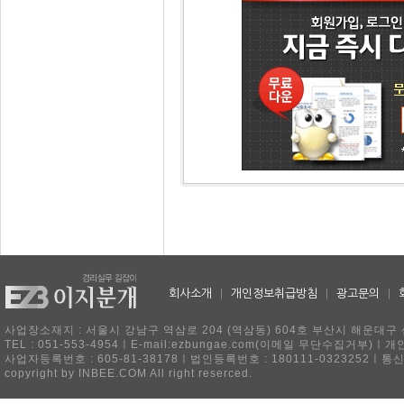
회사소개
|
개인정보취급방침
|
광고문의
|
사업장소재지 : 서울시 강남구 역삼로 204 (역삼동) 604호 부산시 해운대구 
TEL : 051-553-4954ㅣE-mail:ezbungae.com(이메일 무단수집거부)
사업자등록번호 : 605-81-38178ㅣ법인등록번호 : 180111-0323252ㅣ통
copyright by INBEE.COM All right reserced.