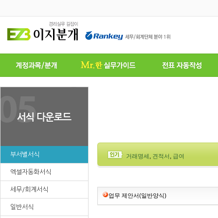
부서별서식
거래명세
,
견적서
,
급여
엑셀자동화서식
세무/회계서식
업무 제안서(일반양식)
일반서식