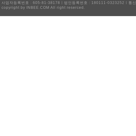
사업자등록번호 : 605-81-38178ㅣ법인등록번호 : 180111-0323252ㅣ통
copyright by INBEE.COM All right reserced.