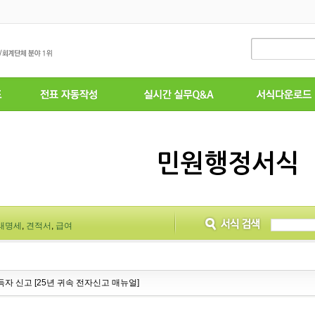
민원행정서식
래명세
,
견적서
,
급여
자 신고 [25년 귀속 전자신고 매뉴얼]