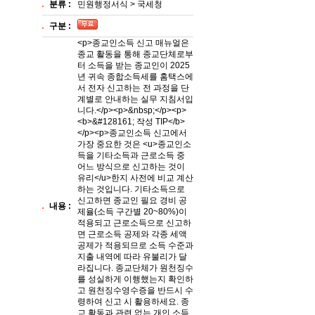
분류 :
민원행정서식 > 국세청
구분 :
<p>종교인소득 신고 매뉴얼은
종교 활동을 통해 종교단체로부
터 소득을 받는 종교인이 2025
년 귀속 종합소득세를 홈택스에
서 전자 신고하는 전 과정을 단
계별로 안내하는 실무 지침서입
니다.</p><p>&nbsp;</p><p>
<b>&#128161; 작성 TIP</b>
</p><p>종교인소득 신고에서
가장 중요한 것은 <u>종교인소
득을 기타소득과 근로소득 중
어느 방식으로 신고하는 것이
유리</u>한지 사전에 비교 계산
하는 것입니다. 기타소득으로
신고하면 종교인 필요 경비 공
내용 :
제율(소득 구간별 20~80%)이
적용되고 근로소득으로 신고하
면 근로소득 공제와 각종 세액
공제가 적용되므로 소득 수준과
지출 내역에 따라 유불리가 달
라집니다. 종교단체가 원천징수
를 성실하게 이행했는지 확인하
고 원천징수영수증을 반드시 수
령하여 신고 시 활용하세요. 종
교 활동과 관련 없는 개인 소득