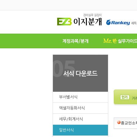
부서별서식
거
엑셀자동화서식
세무/회계서식
종교인소득
일반서식