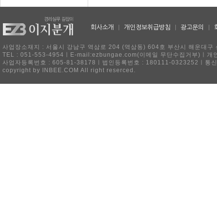
회사소개
|
개인정보취급방침
|
광고문의
|
사업장소재지 : 서울시 강남구 역삼로 204 (역삼동) 604호 부산시 해운대구 
TEL : 051-553-4954ㅣE-mail:ezbungae.com(이메일 무단수집거부)
사업자등록번호 : 605-81-38178ㅣ법인등록번호 : 180111-0323252ㅣ통
copyright by INBEE.COM All right reserced.