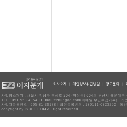
회사소개
|
개인정보취급방침
|
광고문의
|
사업장소재지 : 서울시 강남구 역삼로 204 (역삼동) 604호 부산시 해운대구 
TEL : 051-553-4954ㅣE-mail:ezbungae.com(이메일 무단수집거부)
사업자등록번호 : 605-81-38178ㅣ법인등록번호 : 180111-0323252ㅣ통
copyright by INBEE.COM All right reserced.