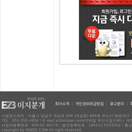
회사소개
|
개인정보취급방침
|
광고문의
|
사업장소재지 : 서울시 강남구 역삼로 204 (역삼동) 604호 부산시 해운대구 
TEL : 051-553-4954ㅣE-mail:ezbungae.com(이메일 무단수집거부)
사업자등록번호 : 605-81-38178ㅣ법인등록번호 : 180111-0323252ㅣ통
copyright by INBEE.COM All right reserced.