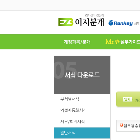
부서별서식
거
엑셀자동화서식
세무/회계서식
업무용승용
일반서식