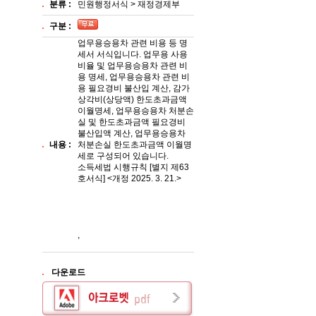
분류 :
민원행정서식 > 재정경제부
구분 :
업무용승용차 관련 비용 등 명
세서 서식입니다. 업무용 사용
비율 및 업무용승용차 관련 비
용 명세, 업무용승용차 관련 비
용 필요경비 불산입 계산, 감가
상각비(상당액) 한도초과금액
이월명세, 업무용승용차 처분손
실 및 한도초과금액 필요경비
불산입액 계산, 업무용승용차
내용 :
처분손실 한도초과금액 이월명
세로 구성되어 있습니다.
소득세법 시행규칙 [별지 제63
호서식] <개정 2025. 3. 21.>
,
다운로드