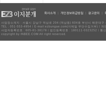
회사소개
|
개인정보취급방침
|
광고문의
|
사업장소재지 : 서울시 강남구 역삼로 204 (역삼동) 604호 부산시 해운대구 
TEL : 051-553-4954ㅣE-mail:ezbungae.com(이메일 무단수집거부)
사업자등록번호 : 605-81-38178ㅣ법인등록번호 : 180111-0323252ㅣ통
copyright by INBEE.COM All right reserced.