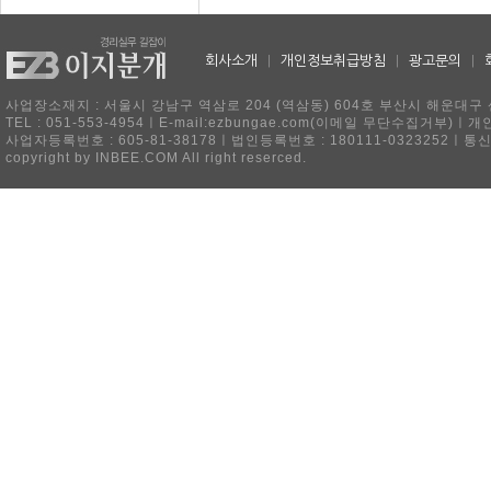
회사소개
|
개인정보취급방침
|
광고문의
|
사업장소재지 : 서울시 강남구 역삼로 204 (역삼동) 604호 부산시 해운대구 
TEL : 051-553-4954ㅣE-mail:ezbungae.com(이메일 무단수집거부)
사업자등록번호 : 605-81-38178ㅣ법인등록번호 : 180111-0323252ㅣ통
copyright by INBEE.COM All right reserced.