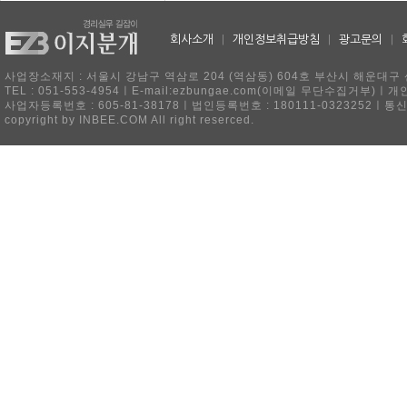
회사소개
|
개인정보취급방침
|
광고문의
|
사업장소재지 : 서울시 강남구 역삼로 204 (역삼동) 604호 부산시 해운대구 
TEL : 051-553-4954ㅣE-mail:ezbungae.com(이메일 무단수집거부)
사업자등록번호 : 605-81-38178ㅣ법인등록번호 : 180111-0323252ㅣ통
copyright by INBEE.COM All right reserced.