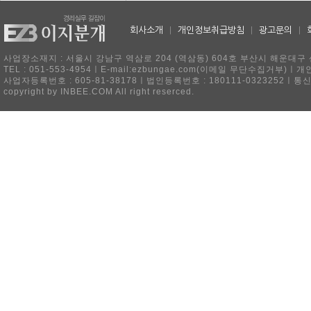
회사소개
|
개인정보취급방침
|
광고문의
|
사업장소재지 : 서울시 강남구 역삼로 204 (역삼동) 604호 부산시 해운대구 
TEL : 051-553-4954ㅣE-mail:ezbungae.com(이메일 무단수집거부)
사업자등록번호 : 605-81-38178ㅣ법인등록번호 : 180111-0323252ㅣ통
copyright by INBEE.COM All right reserced.