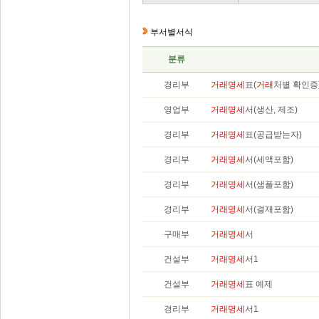
부서별서식
분류
경리부
거래명세
표(
거래
처별 확인증
영업부
거래명세
서(생산, 제조)
경리부
거래명세
표(공급받는자)
경리부
거래명세
서(세액포함)
경리부
거래명세
서(샘플포함)
경리부
거래명세
서(결재포함)
구매부
거래명세
서
건설부
거래명세
서1
건설부
거래명세
표 예제
경리부
거래명세
서1