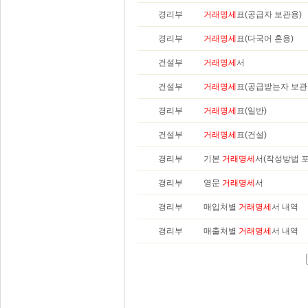
경리부
거래명세
표(공급자 보관용)
경리부
거래명세
표(다국어 혼용)
건설부
거래명세
서
건설부
거래명세
표(공급받는자 보관
경리부
거래명세
표(일반)
건설부
거래명세
표(건설)
경리부
기본
거래명세
서(작성방법 포
경리부
영문
거래명세
서
경리부
매입처별
거래명세
서 내역
경리부
매출처별
거래명세
서 내역