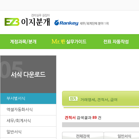
부서별서식
거래명세
,
견적서
,
급여
엑셀자동화서식
견적서
검색결과
89
건
세무/회계서식
일반서식