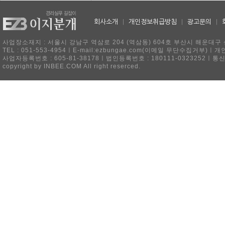
회사소개
|
개인정보취급방침
|
광고문의
|
사업장소재지 : 서울시 강남구 역삼로 204 (역삼동) 604호 부산시 해운대구 
TEL : 051-553-4954ㅣE-mail:ezbungae.com(이메일 무단수집거부)
사업자등록번호 : 605-81-38178ㅣ법인등록번호 : 180111-0323252ㅣ통
copyright by INBEE.COM All right reserced.