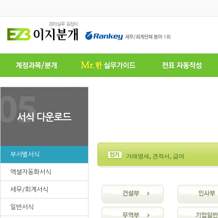
부서별서식
거래명세
,
견적서
,
급여
엑셀자동화서식
세무/회계서식
일반서식